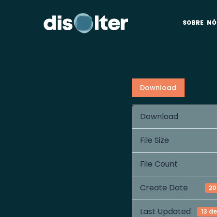
SOBRE NÓ
Download
Download
File Size
File Count
Create Date
20
Last Updated
13 de