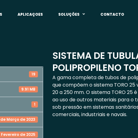
S
APLICAÇOES
SOLUÇÕES
CONTACTO
SISTEMA DE TUBU
POLIPROPILENO TO
19
A gama completa de tubos de polip
que compõem o sistema TORO 25 v
9.91 MB
20 a 250 mm. O sistema TORO 25 é
ao uso de outros materiais para o t
1
sob pressão em sistemas sanitários,
comerciais, industriais e navais.
 de Março de 2023
 Fevereiro de 2025