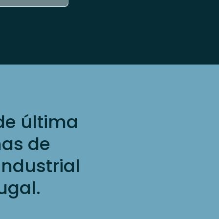
de última
mas de
industrial
ugal.