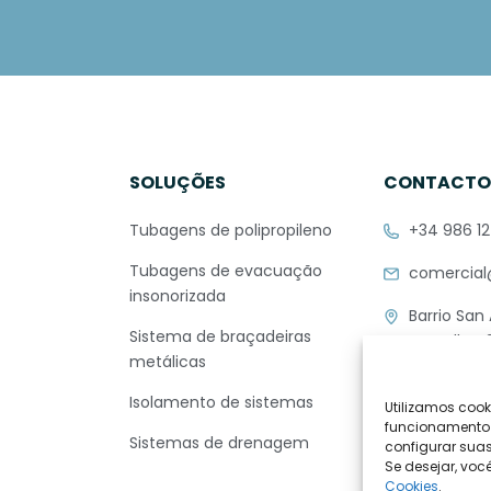
SOLUÇÕES
CONTACT
Tubagens de polipropileno
+34 986 12
Tubagens de evacuação
comercial
insonorizada
Barrio San
Sistema de braçadeiras
Pontellas, 
metálicas
36412 O Po
Pontevedr
Isolamento de sistemas
Utilizamos cooki
SPAIN
funcionamento d
Sistemas de drenagem
configurar suas
Se desejar, vo
Cookies
.