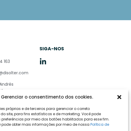
O
SIGA-NOS
4 163
@disolter.com
 Andrés
20
Gerenciar o consentimento dos cookies.
rriño -
a
es próprias e de terceiros para gerenciar o correto
o site, para fins estatísticos e de marketing. Você pode
 preferências por meio dos botões habilitados para esse fim.
cê pode obter mais informações por meio de nossa
Política de