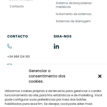
Sistema de braçadeiras
Contacto
metálicas
Isolamento de sistemas
Sistemas de drenagem
CONTACTO
SIGA-NOS
+34 986 124 163
Gerenciar o
consentimento dos
comercial@disolter.com
cookies.
Utilizamos cookies próprias e de terceiros para gerenciar o correto
funcionamento do site, para fins estatísticos e de marketing. Você
Barrio San Andrés Pontellas, 20
36412 O Porriño Pontevedra
pode configurar suas preferências por meio dos botões
SPAIN
habilitados para esse fim. Se desejar, você pode obter mais