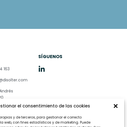
O
SÍGUENOS
4 163
@disolter.com
 Andrés
20
rriño -
stionar el consentimiento de las cookies
a
ropias y de terceros, para gestionar el correcto
a web, con fines estadísticos y de marketing. Puede