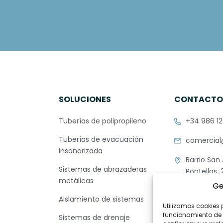
SOLUCIONES
CONTACT
Tuberías de polipropileno
+34 986 12
Tuberías de evacuación
comercial
insonorizada
Barrio San
Sistemas de abrazaderas
Pontellas, 
metálicas
36412 O Po
Ge
Pontevedr
Aislamiento de sistemas
SPAIN
Utilizamos cookies p
funcionamiento de l
Sistemas de drenaje