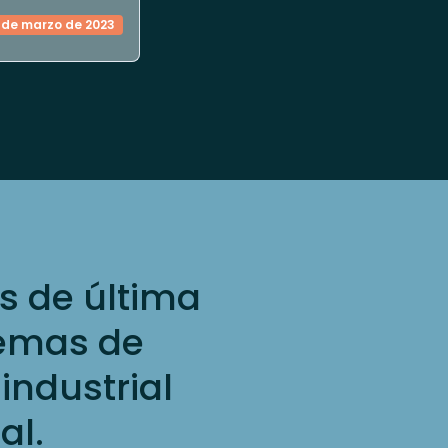
 de marzo de 2023
s de última
temas de
 industrial
al.